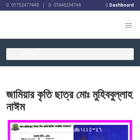
01752477449
|
01646334746
Dashboard
নোটিশ র্বোড
জামিয়ার কৃতি ছাত্র মোঃ মুহিববুল্লাহ
নাঈম